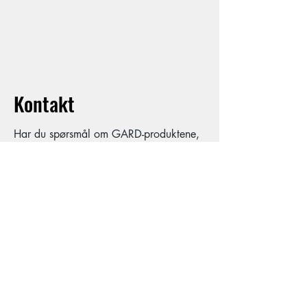
Arbeidsklær
Kontakt
Har du spørsmål om GARD-produktene,
eller har noe du ønsker å fortelle oss, ta
gjerne kontakt. Vi svarer så raskt som
mulig på alle henvendelser.
Navn
Telefon