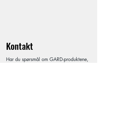
Arbeidsklær
Kontakt
Har du spørsmål om GARD-produktene,
eller har noe du ønsker å fortelle oss, ta
gjerne kontakt. Vi svarer så raskt som
mulig på alle henvendelser.
Navn
Telefon